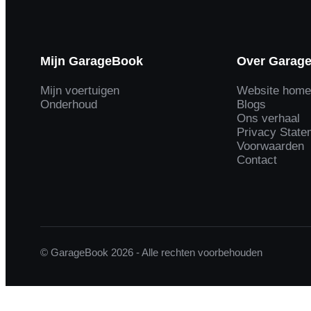
Mijn GarageBook
Over Garag
Mijn voertuigen
Website hom
Onderhoud
Blogs
Ons verhaal
Privacy State
Voorwaarden
Contact
© GarageBook 2026 - Alle rechten voorbehouden